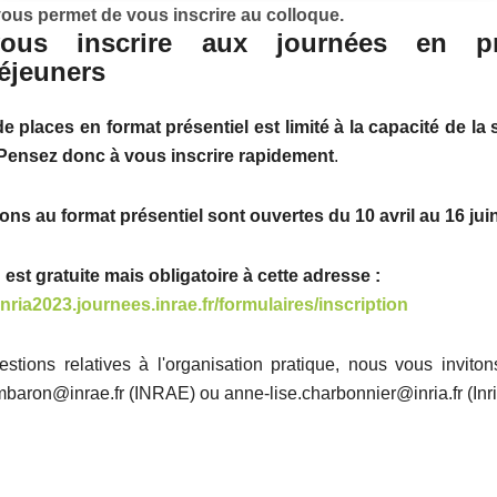
ous permet de vous inscrire au colloque.
ous inscrire aux journées en pré
déjeuners
 places en format présentiel est limité à la capacité de la s
Pensez donc à vous inscrire rapidement
.
ions au format présentiel sont ouvertes du 10 avril au 16 jui
 est gratuite mais obligatoire à cette adresse :
einria2023.journees.inrae.fr/formulaires/inscription
stions relatives à l'organisation pratique, nous vous inviton
mbaron@inrae.fr (INRAE) ou anne-lise.charbonnier@inria.fr (Inri